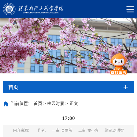
首页
当前位置：
首页
>
校园时景
>
正文
17:00
内容来源：
作者:
一审: 吴雨苇
二审: 龙小惠
终审:刘洪智