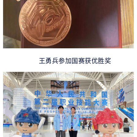
王勇兵参加国赛获优胜奖