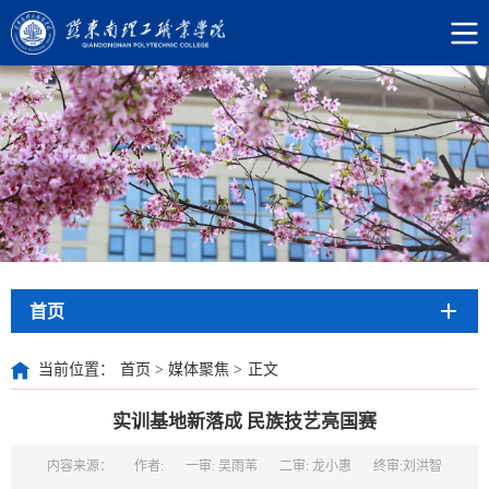
首页
当前位置：
首页
>
媒体聚焦
>
正文
实训基地新落成 民族技艺亮国赛
内容来源：
作者:
一审: 吴雨苇
二审: 龙小惠
终审:刘洪智