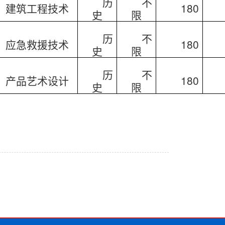
历
不
建筑工程技术
180
史
限
历
不
应急救援技术
180
史
限
历
不
产品艺术设计
180
史
限