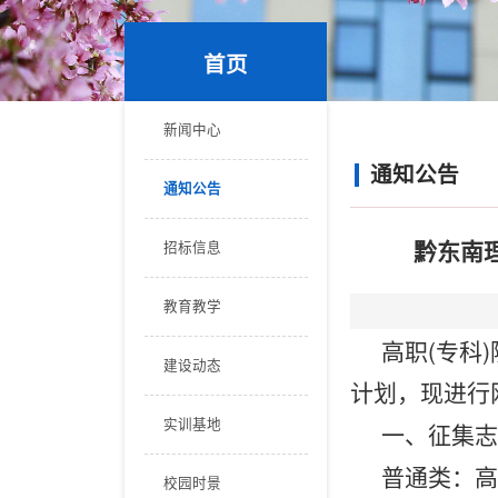
首页
新闻中心
通知公告
通知公告
黔东南
招标信息
教育教学
高职
(专科
建设动态
计划，现进行
一、征集志
实训基地
普通类：高
校园时景