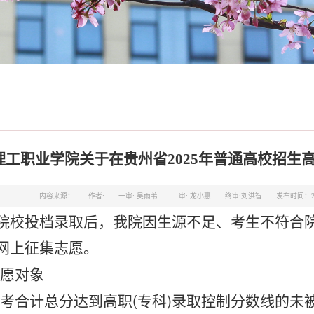
理工职业学院关于在贵州省2025年普通高校招生高
内容来源：
作者:
一审: 吴雨苇
二审: 龙小惠
终审:刘洪智
发布时间：202
)院校投档录取后，
我院
因生源不足、考生不符合
网上征集志愿。
愿对象
考合计总分达到高职
(专科)录取控制分数线的未