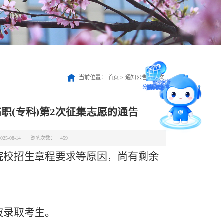
智能问答
当前位置：
首页
>
通知公告
>
正文
留言板
职(专科)第2次征集志愿的通告
直通专业
5-08-14
浏览次数：
459
院校招生章程要求等原因，尚有剩余
官方微信
分类招生简章
被录取考生。