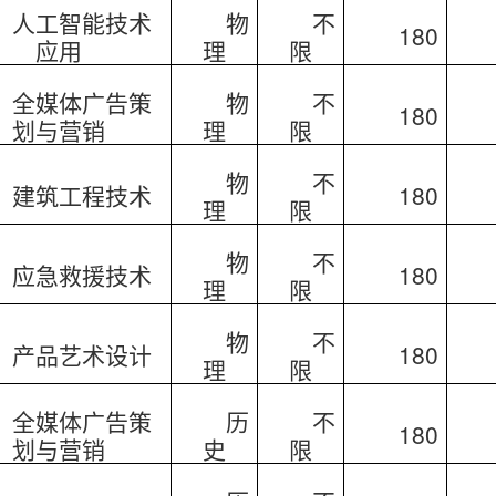
人工智能技术
物
不
180
应用
理
限
全媒体广告策
物
不
180
划与营销
理
限
物
不
建筑工程技术
180
理
限
物
不
应急救援技术
180
理
限
物
不
产品艺术设计
180
理
限
全媒体广告策
历
不
180
划与营销
史
限