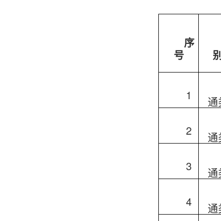
序
号
1
通
2
通
3
通
4
通