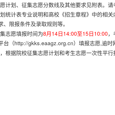
愿计划、征集志愿分数线及其他要求见
附
表。请
计划统计表专业说明和高校《招生章程》中的相关
求、限报条件及录取规则等。
集志愿填报时间为
8月1
4
日
1
4
:00至1
5
日
1
0
:00
，
平台（
http://gkks.eaagz.org.cn）填
，根据院校征集志愿计划和考生志愿一次性平行