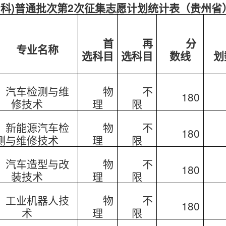
(专科)普通批次第2次征集志愿计划统计表（贵州省
首
再
分
专业名称
选科目
选科目
数线
划
汽车检测与维
物
不
180
修技术
理
限
新能源汽车检
物
不
180
测与维修技术
理
限
汽车造型与改
物
不
180
装技术
理
限
工业机器人技
物
不
180
术
理
限