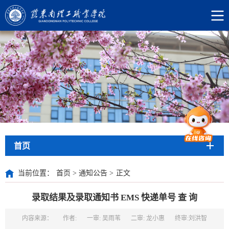
首页
当前位置：
首页
>
通知公告
>
正文
录取结果及录取通知书 EMS 快递单号 查 询
内容来源：
作者:
一审: 吴雨苇
二审: 龙小惠
终审:刘洪智